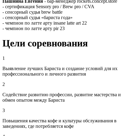
Пашнина Евгения
-
бар-менеджер rockets.concept.store
- сертификация Sensory pro / Brew pro / CVA
- ⁠сенсорный судья brew battle
- сенсорный судья «бариста года»
- чемпион по латте арту insane latte art 22
- чемпион по латте арту pir 23
Цели соревнования
1
Выявление лучших Бариста и создание условий для их
профессионального и личного развития
2
Содействие развитию профессии, развитие мастерства и
обмен опытом между Бариста
3
Повышения качества кофе и культуры обслуживания в
заведениях, где потребляется кофе