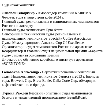
Судейская коллегия:
Лисовой Владимир
- Амбассадор компании КАФЕМА
Человек года в индустрии кофе 2024 г.
Главный судья региональных и национальных чемпионатов
России по латеарту
Главный судья чемпионата Брю баттл
Сенсорный и технический судья региональных и
национальных чемпионатов Specialty Coffee Association
Судья Международного Альянса Cup Of Excellence
Организатор и судья чемпионатов России по ароматике
Координатор и главный судья национальной премии «Бариста
года» с момента основания премии
Директор по обучению корейского института ароматики
«SCENTONE»
Голобоков Александр
- Сертифицированный сенсорный
судья Национальных чемпионатов бариста с 2013 г, Бариста
года, Brewer's Cup, Brew Battle, Dalla Corte Cup, обжарщик
кофе собственного бренда.
Туркия Ражден Резович
- опытный судья чемпионатов
бариста и управляющий производством Bean&Roast.