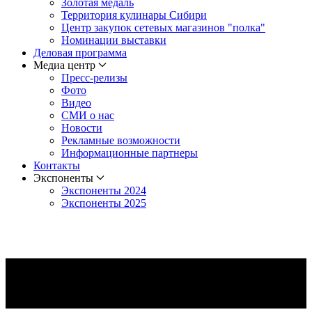
Золотая медаль
Территория кулинары Сибири
Центр закупок сетевых магазинов "полка"
Номинации выставки
Деловая программа
Медиа центр
Пресс-релизы
Фото
Видео
СМИ о нас
Новости
Рекламные возможности
Информационные партнеры
Контакты
Экспоненты
Экспоненты 2024
Экспоненты 2025
БАРИСТА ГОДА
Отборочный этап Национальной премии "Бариста года" сезон
2026/2027
В рамках Сибирской продовольственной недели проходит
Отборочный этап Национальной премии «Бариста года» –
ежегодный конкурсный отбор на звание лучшего в профессии
среди специалистов по приготовлению кофе.