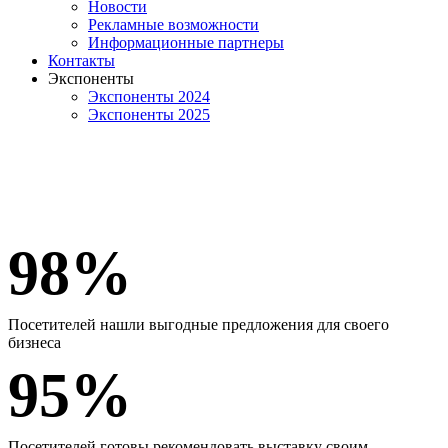
Новости
Рекламные возможности
Информационные партнеры
Контакты
Экспоненты
Экспоненты 2024
Экспоненты 2025
Пришел. Увидел. Получил
выгодный контракт.
Сибирская продовольственная неделя — место встречи
лидеров продовольственного рынка. Всего за 3 дня Вы
можете прокачать свой бизнес и увеличить продажи в
восточной части России!
98%
Посетителей нашли выгодные предложения для своего
бизнеса
95%
Посетителей готовы рекомендовать выставку своим